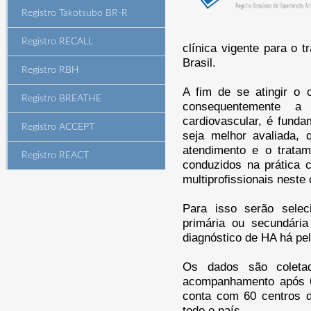
Registro Takotsubo BR-R
Registro RECALL
clínica vigente para o t
Brasil.
Registro RBH
A fim de se atingir o 
Registro BREATHE
consequentemente a
cardiovascular, é funda
Registro ACCEPT
seja melhor avaliada,
atendimento e o trata
Registro REACT
conduzidos na prática c
multiprofissionais neste 
Para isso serão selec
primária ou secundár
diagnóstico de HA há p
Os dados são coletad
acompanhamento após 6 
conta com 60 centros d
todo o país.